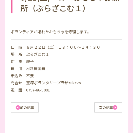
所（ぷらざこむ１）
ボランティアが壊れたおもちゃを修理します。
日 時 ８月２２日（土） １３：００～１４：３０
場 所 ぷらざこむ１
対 象 親子
費 用 材料費実費
申込み 不要
問合せ 宝塚ボランタリープラザzukavo
電 話 0797-86-5001
前の記事
次の記事