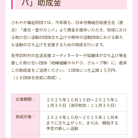
パ」助成金
さわやか福祉財団では、今年度も、日本労働組合総連合会（連
合）「連合・愛のカンパ」より資金を提供いただき、地域におけ
る助け合い活動の団体立ち上げや既存の活動団体における新た
な活動の立ち上げを支援するための助成を行います。
各市区町村の生活支援コーディネーターや協議体が立ち上げ等支
援した助け合い団体（地縁組織やＮＰＯ、グループ等）に、是非
この助成金をご活用ください。１団体につき上限１５万円、
（１６団体を目処に助成）。
応募期間：
２０２５年１０月１０日〜２０２５年１
１月３０日（消印有効：１１月３０日）
助成対象：
２０２４年１０月〜２０２５年１１月末
までに立ち上がった、または、開始する
予定の新しい活動