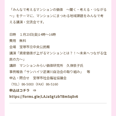
「みんなで考えるマンションの価値 ～聞く・考える・つながる
～」をテーマに、マンションにまつわる地域課題をみんなで考
える講演・交流会です。
日時 １月23日(金)14時～16時
費用 無料
会場 宝塚市立中央公民館
講演「資産価値が上がるマンションとは？！～未来へつながる住
民の力～」
講師 マンションみらい価値研究所 久保依子氏
事例報告「サンハイツ逆瀬川自治会の取り組み」 等
申込・問合せ 宝塚市社会福祉協議会
（TEL）86-5003（FAX）86-5160
申込はコチラ ⇒
https://forms.gle/LAJaSgtzbTBmSq8v6