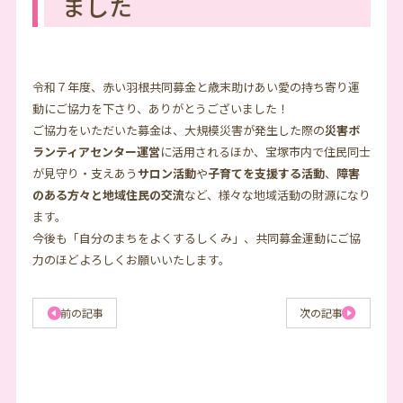
ました
令和７年度、赤い羽根共同募金と歳末助けあい愛の持ち寄り運
動にご協力を下さり、ありがとうございました！
ご協力をいただいた募金は、大規模災害が発生した際の
災害ボ
ランティアセンター運営
に活用されるほか、宝塚市内で住民同士
が見守り・支えあう
サロン活動
や
子育てを支援する活動
、
障害
のある方々と地域住民の交流
など、様々な地域活動の財源になり
ます。
今後も「自分のまちをよくするしくみ」、共同募金運動にご協
力のほどよろしくお願いいたします。
前の記事
次の記事