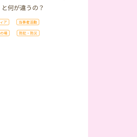
』と何が違うの？
ィア
当事者活動
の場
防犯・防災