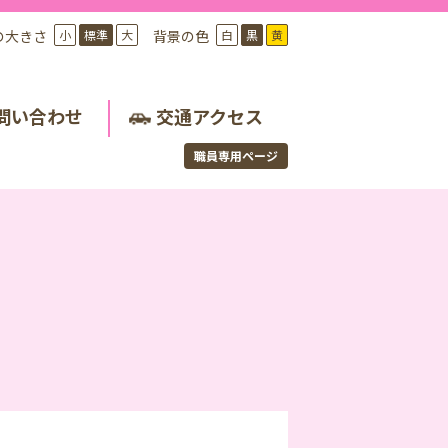
の大きさ
小
標準
大
背景の色
白
黒
黄
問い合わせ
交通アクセス
職員専用ページ