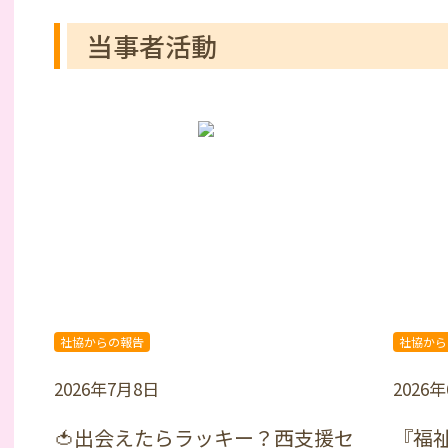
当事者活動
社協からの報告
社協から
2026年7月8日
2026
🍅出会えたらラッキー？西支援セ
『福