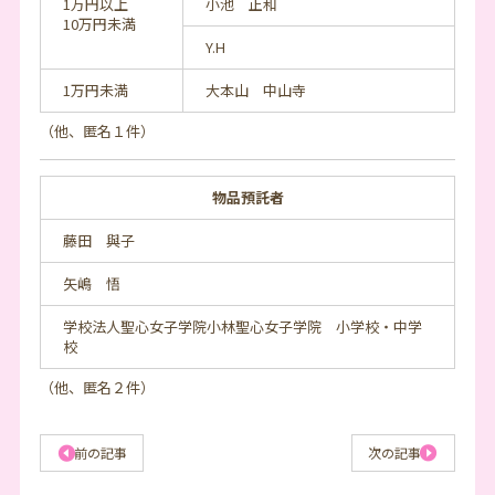
1万円以上
小池 正和
10万円未満
Y.H
1万円未満
大本山 中山寺
（他、匿名１件）
物品預託者
藤田 與子
矢嶋 悟
学校法人聖心女子学院小林聖心女子学院 小学校・中学
校
（他、匿名２件）
前の記事
次の記事